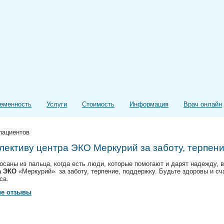
еменность
Услуги
Стоимость
Информация
Врач онлайн
пациентов
лективу центра ЭКО Меркурий за заботу, терпени
саны из пальца, когда есть люди, которые помогают и дарят надежду, 
а ЭКО
«Меркурий» за заботу, терпение, поддержку. Будьте здоровы и сча
са.
ие отзывы