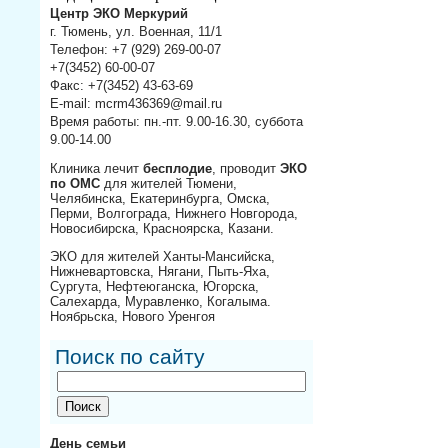
Центр ЭКО Меркурий
г. Тюмень, ул. Военная, 11/1
Телефон: +7 (929) 269-00-07
+7(3452) 60-00-07
Факс: +7(3452) 43-63-69
E-mail: mcrm436369@mail.ru
Время работы: пн.-пт. 9.00-16.30, суббота
9.00-14.00
Клиника лечит
бесплодие
, проводит
ЭКО
по ОМС
для жителей Тюмени,
Челябинска, Екатеринбурга, Омска,
Перми, Волгограда, Нижнего Новгорода,
Новосибирска, Красноярска, Казани.
ЭКО для жителей Ханты-Мансийска,
Нижневартовска, Нягани, Пыть-Яха,
Сургута, Нефтеюганска, Югорска,
Салехарда, Муравленко, Когалыма.
Ноябрьска, Нового Уренгоя
Поиск по сайту
День семьи