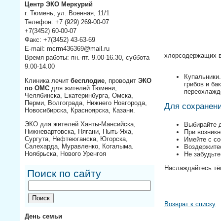
Центр ЭКО Меркурий
г. Тюмень, ул. Военная, 11/1
Телефон: +7 (929) 269-00-07
+7(3452) 60-00-07
Факс: +7(3452) 43-63-69
E-mail: mcrm436369@mail.ru
хлорсодержащих 
Время работы: пн.-пт. 9.00-16.30, суббота
⠀⠀
9.00-14.00
Купальники.
Клиника лечит
бесплодие
, проводит
ЭКО
грибов и ба
по ОМС
для жителей Тюмени,
переохлажд
Челябинска, Екатеринбурга, Омска,
Перми, Волгограда, Нижнего Новгорода,
Для сохранени
Новосибирска, Красноярска, Казани.
ЭКО для жителей Ханты-Мансийска,
Выбирайте 
Нижневартовска, Нягани, Пыть-Яха,
При возникн
Сургута, Нефтеюганска, Югорска,
Имейте с со
Салехарда, Муравленко, Когалыма.
Воздержитес
Ноябрьска, Нового Уренгоя
Не забудьте
Наслаждайтесь тёп
Поиск по сайту
⠀
Возврат к списку
День семьи