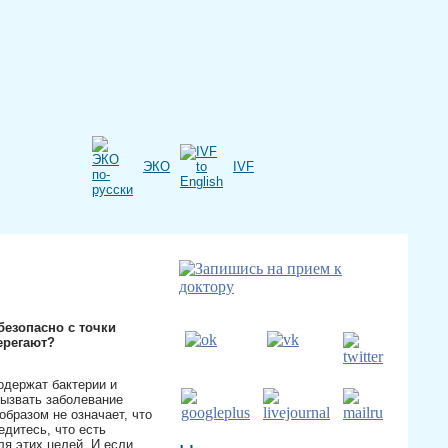
ЭКО
IVF
 безопасно с точки
ерегают?
⠀
одержат бактерии и
вызвать заболевание
образом не означает, что
едитесь, что есть
я этих целей. И если