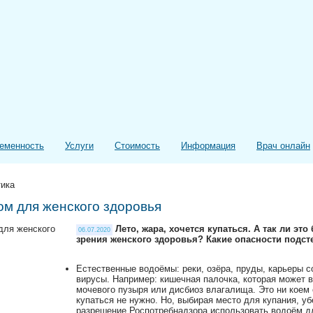
еменность
Услуги
Стоимость
Информация
Врач онлайн
тика
ом для женского здоровья
Лето, жара, хочется купаться. А так ли это
06.07.2020
зрения женского здоровья? Какие опасности подст
⠀⠀
Естественные водоёмы: реки, озёра, пруды, карьеры с
вирусы. Например: кишечная палочка, которая может 
мочевого пузыря или дисбиоз влагалища. Это ни коем 
купаться не нужно. Но, выбирая место для купания, уб
разрешение Роспотребнадзора использовать водоём дл