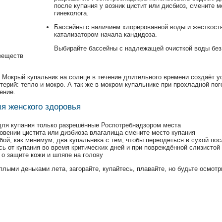
после купания у возник цистит или дисбиоз, смените м
гинеколога.⠀
Бассейны с наличием хлорированной воды и жесткость
катализатором начала кандидоза.⠀
Выбирайте бассейны с надлежащей очисткой воды без
веществ⠀
 Мокрый купальник на солнце в течение длительного времени создаёт 
ктерий: тепло и мокро. А так же в мокром купальнике при прохладной пог
ение.⠀
я женского здоровья⠀
для купания только разрешённые Роспотребнадзором места⠀
овении цистита или дизбиоза влагалища смените место купания⠀
бой, как минимум, два купальника с тем, чтобы переодеться в сухой по
ь от купания во время критических дней и при повреждённой слизистой
 о защите кожи и шляпе на голову⠀
лыми деньками лета, загорайте, купайтесь, плавайте, но будьте осмот