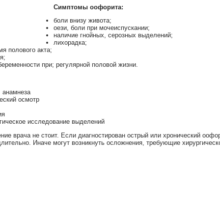
Симптомы оофорита:⠀
боли внизу живота;
оези, боли при мочеиспускании;
наличие гнойных, серозных выделений;⠀
лихорадка;⠀
мя полового акта;⠀
ия;⠀
беременности при; регулярной половой жизни.⠀
, анамнеза
еский осмотр
ия
гическое исследование выделений⠀
ние врача не стоит. Если диагностирован острый или хронический оофо
лительно. Иначе могут возникнуть осложнения, требующие хирургическ