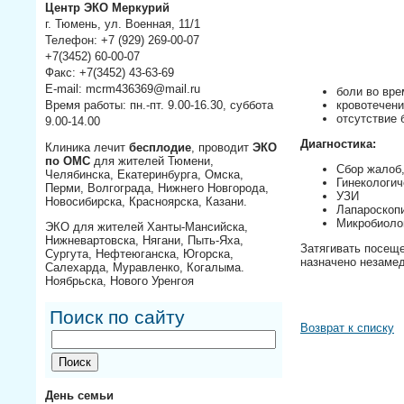
Центр ЭКО Меркурий
г. Тюмень, ул. Военная, 11/1
Телефон: +7 (929) 269-00-07
+7(3452) 60-00-07
Факс: +7(3452) 43-63-69
E-mail: mcrm436369@mail.ru
боли во вре
Время работы: пн.-пт. 9.00-16.30, суббота
кровотечен
отсутствие 
9.00-14.00
Диагностика: ⠀
Клиника лечит
бесплодие
, проводит
ЭКО
по ОМС
для жителей Тюмени,
Сбор жалоб
Челябинска, Екатеринбурга, Омска,
Гинекологич
Перми, Волгограда, Нижнего Новгорода,
УЗИ ⠀
Новосибирска, Красноярска, Казани.
Лапароскоп
Микробиоло
ЭКО для жителей Ханты-Мансийска,
Нижневартовска, Нягани, Пыть-Яха,
Затягивать посеще
Сургута, Нефтеюганска, Югорска,
назначено незамед
Салехарда, Муравленко, Когалыма.
Ноябрьска, Нового Уренгоя
Поиск по сайту
Возврат к списку
День семьи