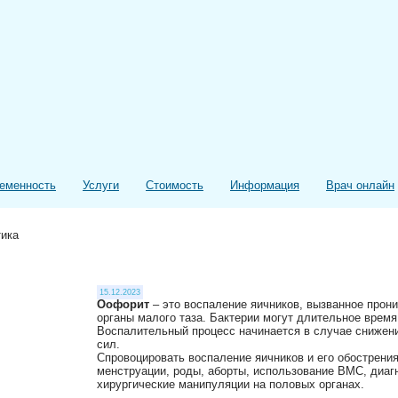
еменность
Услуги
Стоимость
Информация
Врач онлайн
тика
15.12.2023
Оофорит
– это воспаление яичников, вызванное прон
органы малого таза. Бактерии могут длительное время
Воспалительный процесс начинается в случае снижен
сил. ⠀
Спровоцировать воспаление яичников и его обострени
менструации, роды, аборты, использование ВМС, диаг
хирургические манипуляции на половых органах. ⠀
⠀