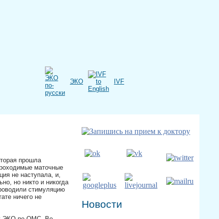
ЭКО
IVF
оторая прошла
 проходимые маточные
ция не наступала, и,
но, но никто и никогда
 проводили стимуляцию
тате ничего не
Новости
у ЭКО по ОМС. Во