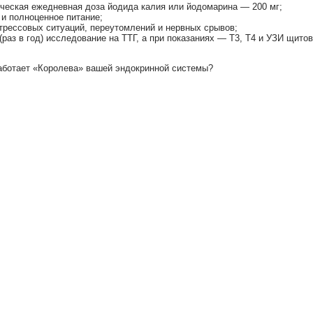
ческая ежедневная доза йодида калия или йодомарина — 200 мг;
и полноценное питание;
трессовых ситуаций, переутомлений и нервных срывов;
(раз в год) исследование на ТТГ, а при показаниях — Т3, Т4 и УЗИ щито
работает «Королева» вашей эндокринной системы?