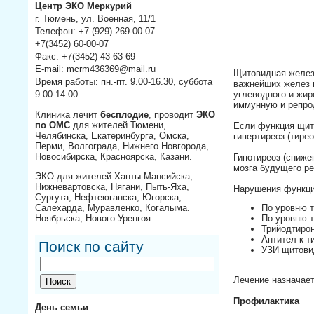
Центр ЭКО Меркурий
г. Тюмень, ул. Военная, 11/1
Телефон: +7 (929) 269-00-07
+7(3452) 60-00-07
Факс: +7(3452) 43-63-69
E-mail: mcrm436369@mail.ru
Щитовидная железа
Время работы: пн.-пт. 9.00-16.30, суббота
важнейших желез в
углеводного и жир
9.00-14.00
иммунную и репрод
Клиника лечит
бесплодие
, проводит
ЭКО
по ОМС
для жителей Тюмени,
Если функция щито
Челябинска, Екатеринбурга, Омска,
гипертиреоз (тире
Перми, Волгограда, Нижнего Новгорода,
Новосибирска, Красноярска, Казани.
Гипотиреоз (сниже
мозга будущего ре
ЭКО для жителей Ханты-Мансийска,
Нижневартовска, Нягани, Пыть-Яха,
Нарушения функци
Сургута, Нефтеюганска, Югорска,
Салехарда, Муравленко, Когалыма.
По уровню т
Ноябрьска, Нового Уренгоя
По уровню т
Трийодтирон
Антител к т
Поиск по сайту
УЗИ щитови
Лечение назначает
Профилактика
День семьи