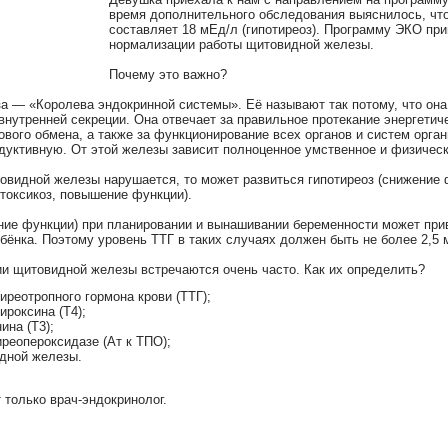
время дополнительного обследования выяснилось, что
составляет 18 мЕд/л (гипотиреоз). Программу ЭКО пр
нормализации работы щитовидной железы.
Почему это важно?
 — «Королева эндокринной системы». Её называют так потому, что она
нутренней секреции. Она отвечает за правильное протекание энергетиче
ового обмена, а также за функционирование всех органов и систем орга
уктивную. От этой железы зависит полноценное умственное и физическ
видной железы нарушается, то может развиться гипотиреоз (снижение 
отоксикоз, повышение функции).
ние функции) при планировании и вынашивании беременности может при
бёнка. Поэтому уровень ТТГ в таких случаях должен быть не более 2,5 
и щитовидной железы встречаются очень часто. Как их определить?
иреотропного гормона крови (ТТГ);
ироксина (Т4);
ина (Т3);
иреопероксидазе (Ат к ТПО);
дной железы.
 только врач-эндокринолог.