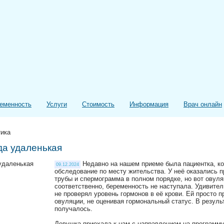
еменность
Услуги
Стоимость
Информация
Врач онлайн
тика
да удаленькая
Недавно на нашем приеме была пациентка, к
09.12.2024
обследование по месту жительства. У неё оказались
трубы и спермограмма в полном порядке, но вот овуля
соответственно, беременность не наступала. Удивитель
не проверял уровень гормонов в её крови. Ей просто
овуляции, не оценивая гормональный статус. В резуль
получалось.
Девушка приехала к нам с направлением на программ