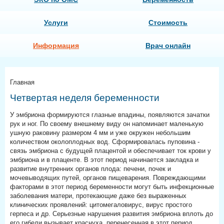
Услуги
Стоимость
Информация
Врач онлайн
Главная
Четвертая неделя беременности
У эмбриона формируются глазные впадины, появляются зачатки
рук и ног. По своему внешнему виду он напоминает маленькую
ушную раковину размером 4 мм и уже окружен небольшим
количеством околоплодных вод. Сформировалась пуповина -
связь эмбриона с будущей плацентой и обеспечивает ток крови у
эмбриона и в плаценте. В этот период начинается закладка и
развитие внутренних органов плода: печени, почек и
мочевыводящих путей, органов пищеварения. Повреждающими
факторами в этот период беременности могут быть инфекционные
заболевания матери, протекающие даже без выраженных
клинических проявлений: цитомегаловирус, вирус простого
герпеса и др. Серьезные нарушения развития эмбриона вплоть до
его гибели вызывает краснуха, перенесенная в этот период.