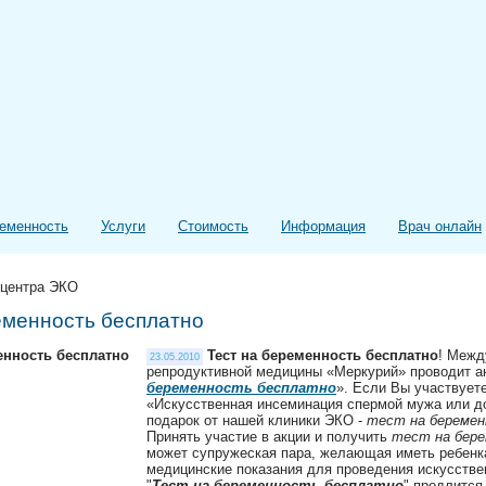
еменность
Услуги
Стоимость
Информация
Врач онлайн
 центра ЭКО
еменность бесплатно
Тест на беременность бесплатно
! Межд
23.05.2010
репродуктивной медицины «Меркурий» проводит а
беременность бесплатно
». Если Вы участвует
«Искусственная инсеминация спермой мужа или д
подарок от нашей клиники ЭКО -
тест на беремен
Принять участие в акции и получить
тест на бер
может супружеская пара, желающая иметь ребенка
медицинские показания для проведения искусстве
"
Тест на беременность бесплатно
" продлится