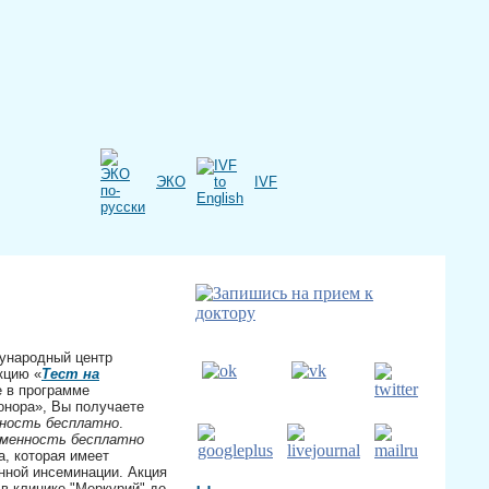
ЭКО
IVF
ународный центр
кцию «
Тест на
е в программе
онора», Вы получаете
ность бесплатно
.
еменность бесплатно
, которая имеет
нной инсеминации. Акция
 в клинике "Меркурий" до