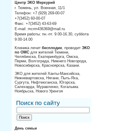
Центр ЭКО Меркурий
г. Тюмень, ул. Военная, 11/1
Телефон: +7 (929) 269-00-07
+7(3452) 60-00-07
Факс: +7(3452) 43-63-69
E-mail: mcrm436369@mail.ru
Время работы: пн.-пт. 9.00-16.30, суббота
9.00-14.00
Клиника лечит
бесплодие
, проводит
ЭКО
по ОМС
для жителей Тюмени,
Челябинска, Екатеринбурга, Омска,
Перми, Волгограда, Нижнего Новгорода,
Новосибирска, Красноярска, Казани.
ЭКО для жителей Ханты-Мансийска,
Нижневартовска, Нягани, Пыть-Яха,
Сургута, Нефтеюганска, Югорска,
Салехарда, Муравленко, Когалыма.
Ноябрьска, Нового Уренгоя
Поиск по сайту
День семьи