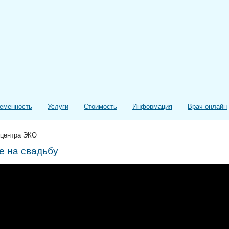
еменность
Услуги
Стоимость
Информация
Врач онлайн
 центра ЭКО
 на свадьбу