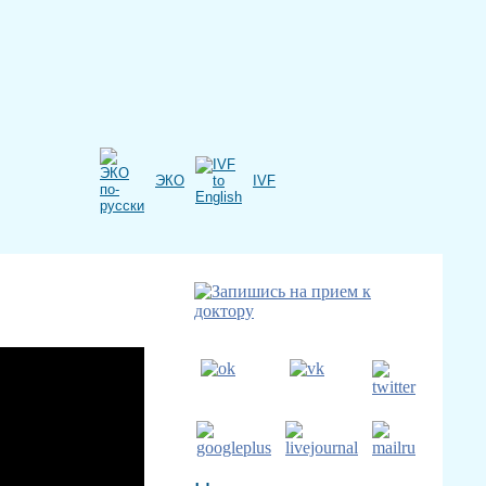
ЭКО
IVF