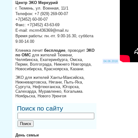
Центр ЭКО Меркурий
г. Тюмень, ул. Военная, 11/1
Телефон: +7 (929) 269-00-07
+7(3452) 60-00-07
Факс: +7(3452) 43-63-69
E-mail: mcrm436369@mail.ru
Время работы: пн.-пт. 9.00-16.30, суббота
9.00-14.00
Клиника лечит
бесплодие
, проводит
ЭКО
по ОМС
для жителей Тюмени,
Челябинска, Екатеринбурга, Омска,
04.06.2018
Перми, Волгограда, Нижнего Новгорода,
Новосибирска, Красноярска, Казани.
ЭКО для жителей Ханты-Мансийска,
Нижневартовска, Нягани, Пыть-Яха,
Сургута, Нефтеюганска, Югорска,
Салехарда, Муравленко, Когалыма.
Ноябрьска, Нового Уренгоя
Поиск по сайту
День семьи