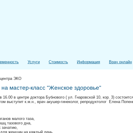
еменность
Услуги
Стоимость
Информация
Врач онлайн
 центра ЭКО
на мастер-класс "Женское здоровье"
в 16.00 в центре доктора Бубнового ( ул. Гнаровской 10, кор. 3) состоит
том выступит к.м.н., врач акушер-гинеколог, репродуктолог Елена Попен
ганов малого таза,
шц тазового дна,
к зачатию,
 для женщин на каждый день.