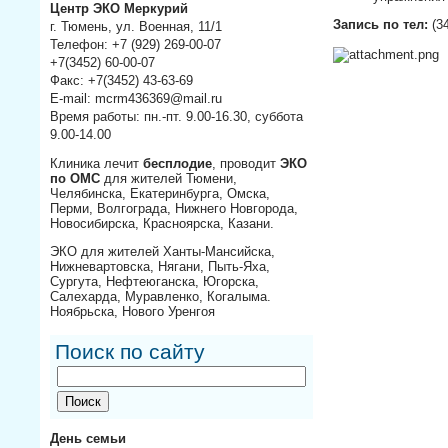
Центр ЭКО Меркурий
Запись по тел:
(34
г. Тюмень, ул. Военная, 11/1
Телефон: +7 (929) 269-00-07
+7(3452) 60-00-07
Факс: +7(3452) 43-63-69
E-mail: mcrm436369@mail.ru
Время работы: пн.-пт. 9.00-16.30, суббота
9.00-14.00
Клиника лечит
бесплодие
, проводит
ЭКО
по ОМС
для жителей Тюмени,
Челябинска, Екатеринбурга, Омска,
Перми, Волгограда, Нижнего Новгорода,
Новосибирска, Красноярска, Казани.
ЭКО для жителей Ханты-Мансийска,
Нижневартовска, Нягани, Пыть-Яха,
Сургута, Нефтеюганска, Югорска,
Салехарда, Муравленко, Когалыма.
Ноябрьска, Нового Уренгоя
Поиск по сайту
День семьи