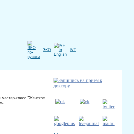
ЭКО
IVF
ся мастер-класс "Женское
ко.