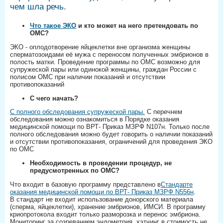
чем шла речь.
Что такое ЭКО
и кто может на него претендовать по
ОМС?⠀⠀
ЭКО - оплодотворение яйцеклетки вне организма женщины
сперматозоидами её мужа с переносом полученных эмбрионов в
полость матки. Проведение программы по ОМС возможно для
супружеской пары или одинокой женщины, граждан России с
полисом ОМС при наличии показаний и отсутствии
противопоказаний⠀⠀
С чего начать?⠀
С полного обследования супружеской пары.
С перечнем
обследования можно ознакомиться в Порядке оказания
медицинской помощи по ВРТ- Приказ МЗРФ N107н. Только после
полного обследования можно будет говорить о наличии показаний
и отсутствии противопоказания, ограничений для проведения ЭКО
по ОМС⠀⠀
Необходимость в проведении процедур, не
предусмотренных по ОМС?⠀
Что входит в базовую программу представлено в
Стандарте
оказания медицинской помощи по ВРТ- Приказ МЗРФ N556н
. ⠀⠀
В стандарт не входит использование донорского материала
(сперма, яйцеклетки), хранение эмбрионов, ИМСИ. В программу
криопротокола входит только разморозка и перенос эмбриона.
Мониторинг за созреванием эндометрия, хэтчинг в стоимость не