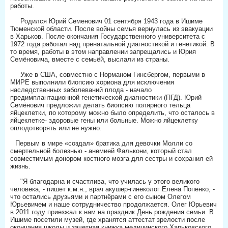
работы.
⠀
⠀⠀Родился Юрий Семенович 01 сентября 1943 года в Ишиме
Тюменской области. После войны семья вернулась из эвакуации
в Харьков. После окончания Государственного университета с
1972 года работал над пренатальной диагностикой и генетикой. В
то время, работы в этом направлении запрещались и Юрия
Семёновича, вместе с семьёй, выслали из страны.
⠀
⠀⠀Уже в США, совместно с Норманом Гинсбергом, первыми в
МИРЕ выполнили биопсию хориона для исключения
наследственных заболеваний плода - начало
предимплантационной генетической диагностики (ПГД). Юрий
Семёнович предложил делать биопсию полярного тельца
яйцеклетки, по которому можно было определить, что осталось в
яйцеклетке- здоровые гены или больные. Можно яйцеклетку
оплодотворять или не нужно.
⠀
⠀Первым в мире «создал» братика для девочки Молли со
смертельной болезнью - анемией Фалькони, который стал
совместимым донором костного мозга для сестры и сохранил ей
жизнь.
⠀
⠀⠀"Я благодарна и счастлива, что училась у этого великого
человека, - пишет к.м.н., врач акушер-гинеколог Елена Попенко, -
что остались друзьями и партнёрами с его сыном Олегом
Юрьевичем и наше сотрудничество продолжается. Олег Юрьевич
в 2011 году приезжал к нам на праздник День рождения семьи. В
Ишиме посетили музей, где хранятся аттестат зрелости после
окончания школы и зачетная книжка медицинского Харьковского