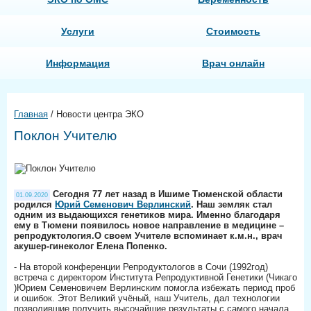
Услуги
Стоимость
Информация
Врач онлайн
Главная
/
Новости центра ЭКО
Поклон Учителю
Сегодня 77 лет назад в Ишиме Тюменской области
01.09.2020
родился
Юрий Семенович Верлинский
. Наш земляк стал
одним из выдающихся генетиков мира. Именно благодаря
ему в Тюмени появилось новое направление в медицине –
репродуктология.О своем Учителе вспоминает к.м.н., врач
акушер-гинеколог Елена Попенко.
- На второй конференции Репродуктологов в Сочи (1992год)
встреча с директором Института Репродуктивной Генетики (Чикаго
)Юрием Семеновичем Верлинским помогла избежать период проб
и ошибок. Этот Великий учёный, наш Учитель, дал технологии
позволившие получить высочайшие результаты с самого начала