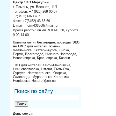
Центр ЭКО Меркурий
г. Тюмень, ул. Военная, 11/1
Телефон: +7 (929) 269-00-07
+7(3452) 60-00-07
Факс: +7(3452) 43-63-69
E-mail: mcrm436369@mail.ru
Время работы: пн.-пт. 9.00-16.30, суббота
9.00-14.00
Клиника лечит
бесплодие
, проводит
ЭКО
по ОМС
для жителей Тюмени,
Челябинска, Екатеринбурга, Омска,
Перми, Волгограда, Нижнего Новгорода,
Новосибирска, Красноярска, Казани.
ЭКО для жителей Ханты-Мансийска,
Нижневартовска, Нягани, Пыть-Яха,
Сургута, Нефтеюганска, Югорска,
Салехарда, Муравленко, Когалыма.
Ноябрьска, Нового Уренгоя
Поиск по сайту
День семьи