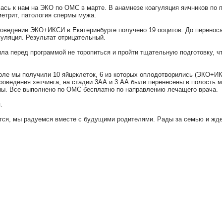
ась к нам на ЭКО по ОМС в марте. В анамнезе коагуляция яичников по 
етрит, патология спермы мужа.
роведении ЭКО+ИКСИ в Екатеринбурге получено 19 ооцитов. До перенос
уляция. Результат отрицательный.
а перед программой не торопиться и пройти тщательную подготовку, чт
коле мы получили 10 яйцеклеток, 6 из которых оплодотворились (ЭКО+
роведения хетчинга, на стадии 3АА и 3 АА были перенесены в полость 
ны. Все выполнено по ОМС бесплатно по направлению лечащего врача.
.
ется, мы радуемся вместе с будущими родителями. Рады за семью и жде