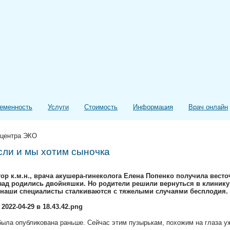
еменность
Услуги
Стоимость
Информация
Врач онлайн
 центра ЭКО
сли и мы хотим сыночка
ор к.м.н., врача акушера-гинеколога Елена Попенко получила весточ
азад родились двойняшки. Но родители решили вернуться в клиник
 наши специалисты сталкиваются с тяжелыми случаями бесплодия. 
ыла опубликована раньше. Сейчас этим пузырькам, похожим на глаза уж