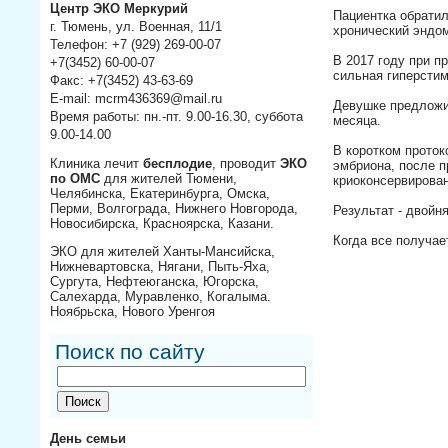
Центр ЭКО Меркурий
Пациентка обратил
г. Тюмень, ул. Военная, 11/1
хронический эндом
Телефон: +7 (929) 269-00-07
В 2017 году при п
+7(3452) 60-00-07
сильная гиперстим
Факс: +7(3452) 43-63-69
E-mail: mcrm436369@mail.ru
Девушке предложил
Время работы: пн.-пт. 9.00-16.30, суббота
месяца.
9.00-14.00
В коротком прото
Клиника лечит
бесплодие
, проводит
ЭКО
эмбриона, после п
по ОМС
для жителей Тюмени,
криоконсервирова
Челябинска, Екатеринбурга, Омска,
Перми, Волгограда, Нижнего Новгорода,
Результат - двойня
Новосибирска, Красноярска, Казани.
Когда все получа
ЭКО для жителей Ханты-Мансийска,
Нижневартовска, Нягани, Пыть-Яха,
Сургута, Нефтеюганска, Югорска,
Салехарда, Муравленко, Когалыма.
Ноябрьска, Нового Уренгоя
Поиск по сайту
День семьи