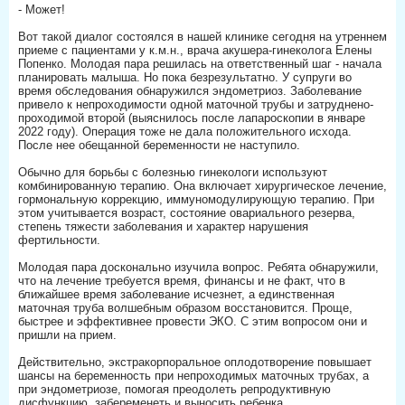
- Может!
Вот такой диалог состоялся в нашей клинике сегодня на утреннем
приеме с пациентами у к.м.н., врача акушера-гинеколога Елены
Попенко. Молодая пара решилась на ответственный шаг - начала
планировать малыша. Но пока безрезультатно. У супруги во
время обследования обнаружился эндометриоз. Заболевание
привело к непроходимости одной маточной трубы и затруднено-
проходимой второй (выяснилось после лапароскопии в январе
2022 году). Операция тоже не дала положительного исхода.
После нее обещанной беременности не наступило.
Обычно для борьбы с болезнью гинекологи используют
комбинированную терапию. Она включает хирургическое лечение,
гормональную коррекцию, иммуномодулирующую терапию. При
этом учитывается возраст, состояние овариального резерва,
степень тяжести заболевания и характер нарушения
фертильности.
Молодая пара досконально изучила вопрос. Ребята обнаружили,
что на лечение требуется время, финансы и не факт, что в
ближайшее время заболевание исчезнет, а единственная
маточная труба волшебным образом восстановится. Проще,
быстрее и эффективнее провести ЭКО. С этим вопросом они и
пришли на прием.
Действительно, экстракорпоральное оплодотворение повышает
шансы на беременность при непроходимых маточных трубах, а
при эндометриозе, помогая преодолеть репродуктивную
дисфункцию, забеременеть и выносить ребенка.