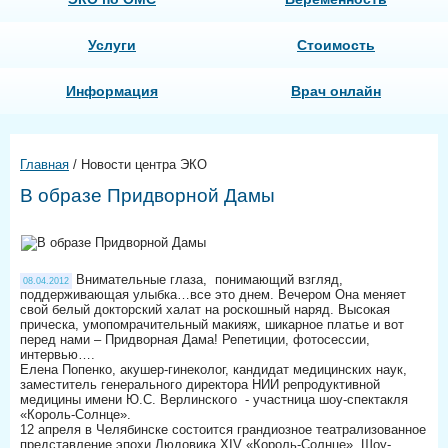
Услуги
Стоимость
Информация
Врач онлайн
Главная
/
Новости центра ЭКО
В образе Придворной Дамы
Внимательные глаза, понимающий взгляд,
08.04.2012
поддерживающая улыбка…все это днем. Вечером Она меняет
свой белый докторский халат на роскошный наряд. Высокая
прическа, умопомрачительный макияж, шикарное платье и вот
перед нами – Придворная Дама! Репетиции, фотосессии,
интервью….
Елена Попенко, акушер-гинеколог, кандидат медицинских наук,
заместитель генерального директора НИИ репродуктивной
медицины имени Ю.С. Верлинского - участница шоу-спектакля
«Король-Солнце».
12 апреля в Челябинске состоится грандиозное театрализованное
представление эпохи Людовика XIV «Король-Солнце». Шоу-