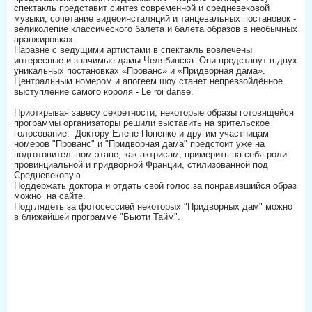
спектакль представит синтез современной и средневековой
музыки, сочетание видеоинсталяций и танцевальных постановок -
великолепие классического балета и балета образов в необычных
аранжировках.
Наравне с ведущими артистами в спектакль вовлечены
интересные и значимые дамы Челябинска. Они предстанут в двух
уникальных постановках «Прованс» и «Придворная дама».
Центральным номером и апогеем шоу станет непревзойдённое
выступление самого короля - Le roi danse.
Приоткрывая завесу секретности, некоторые образы готовящейся
программы организаторы решили выставить на зрительское
голосование. Доктору Елене Попенко и другим участницам
номеров "Прованс" и "Придворная дама" предстоит уже на
подготовительном этапе, как актрисам, примерить на себя роли
провинциальной и придворной Франции, стилизованной под
Средневековую.
Поддержать доктора и отдать свой голос за понравившийся образ
можно на сайте.
Подглядеть за фотосессией некоторых "Придворных дам" можно
в ближайшей программе "Бьюти Тайм".