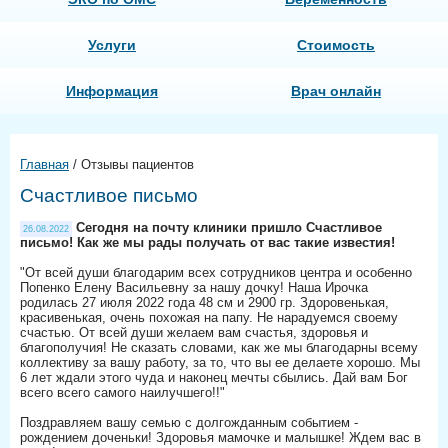
Услуги
Стоимость
Информация
Врач онлайн
Главная
/
Отзывы пациентов
Счастливое письмо
Сегодня на почту клиники пришло Счастливое
26.08.2022
письмо! Как же мы рады получать от вас такие известия!
"От всей души благодарим всех сотрудников центра и особенно
Попенко Елену Васильевну за нашу дочку! Наша Ирочка
родилась 27 июля 2022 года 48 см и 2900 гр. Здоровенькая,
красивенькая, очень похожая на папу. Не нарадуемся своему
счастью. От всей души желаем вам счастья, здоровья и
благополучия! Не сказать словами, как же мы благодарны всему
коллективу за вашу работу, за то, что вы ее делаете хорошо. Мы
6 лет ждали этого чуда и наконец мечты сбылись. Дай вам Бог
всего всего самого наилучшего!!"
Поздравляем вашу семью с долгожданным событием -
рождением доченьки! Здоровья мамочке и малышке! Ждем вас в