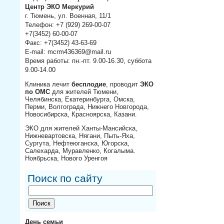
Центр ЭКО Меркурий
г. Тюмень, ул. Военная, 11/1
Телефон: +7 (929) 269-00-07
+7(3452) 60-00-07
Факс: +7(3452) 43-63-69
E-mail: mcrm436369@mail.ru
Время работы: пн.-пт. 9.00-16.30, суббота
9.00-14.00
Клиника лечит
бесплодие
, проводит
ЭКО
по ОМС
для жителей Тюмени,
Челябинска, Екатеринбурга, Омска,
Перми, Волгограда, Нижнего Новгорода,
Новосибирска, Красноярска, Казани.
ЭКО для жителей Ханты-Мансийска,
Нижневартовска, Нягани, Пыть-Яха,
Сургута, Нефтеюганска, Югорска,
Салехарда, Муравленко, Когалыма.
Ноябрьска, Нового Уренгоя
Поиск по сайту
День семьи