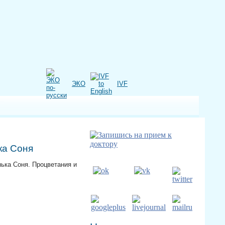
ЭКО
IVF
ка Соня
ька Соня. Процветания и