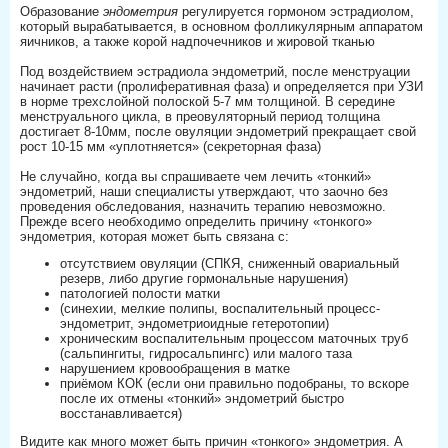
Образование
эндометрия
регулируется гормоном эстрадиолом,
который вырабатывается, в основном фолликулярным аппаратом
яичников, а также корой надпочечников и жировой тканью
Под воздействием эстрадиола эндометрий, после менструации
начинает расти (пролиферативная фаза) и определяется при УЗИ
в норме трехслойной полоской 5-7 мм толщиной. В середине
менструального цикла, в преовуляторный период толщина
достигает 8-10мм, после овуляции эндометрий прекращает свой
рост 10-15 мм «уплотняется» (секреторная фаза)
Не случайно, когда вы спрашиваете чем лечить «тонкий»
эндометрий, наши специалисты утверждают, что заочно без
проведения обследования, назначить терапию невозможно.
Прежде всего необходимо определить причину «тонкого»
эндометрия, которая может быть связана с:
отсутствием овуляции (СПКЯ, сниженный овариальный
резерв, либо другие гормональные нарушения)
патологией полости матки
(синехии, мелкие полипы, воспалительный процесс-
эндометрит, эндометриоидные гетеротопии)
хроническим воспалительным процессом маточных труб
(сальпингиты, гидросальпингс) или малого таза
нарушением кровообращения в матке
приёмом КОК (если они правильно подобраны, то вскоре
после их отмены «тонкий» эндометрий быстро
восстанавливается)
Видите как много может быть причин «тонкого» эндометрия. А