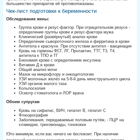
большинство препаратов ей противопоказаны.
Чек-лист подготовки к беременности
Обследование жены:
Группа крови и резус-фактор. При отрицательном резусе -
определение группы крови и резус-фактора мужа
Клинический (развёрнутый) анализ крови
Определение сывороточного железа и ферритина в крови
Антитела к краснухе. При отсутствии антител - вакцинация
Кровь на гормоны ФСГ, ЛГ, Пролактин, ТТГ, Т3, Т4,
антитела к ТПО и ТГ
Биохимия крови с определением инсулина
Витамин Д в крови
Общий анализ мочи
Мазок на микрофлору и онкоцитологию
УЗИ молочных желёз на 5-8-й день менструального цикла
УЗИ органов малого таза
Кольпоскопия
Осмотр стоматолога и ЛОР врача
Обоим супругам
Кровь на сифилис, ВИЧ, гепатит В, гепатит С
Флюорография
Заболевания, передаваемые половым путём, - ПЦР на
хламидии, трихомонады, гонококки
❗️Это минимум, если вас ничего не беспокоит. При наличии