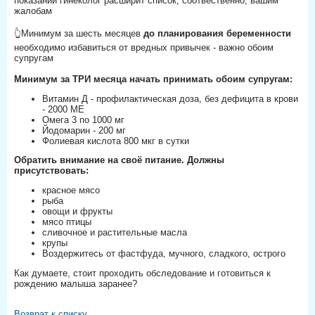
показаний гинеколог расширит список, соотвественно, вашим
жалобам
⠀
👆Минимум за шесть месяцев
до планирования беременности
необходимо избавиться от вредных привычек - важно обоим
супругам
⠀
Минимум за ТРИ месяца начать принимать обоим супругам:
Витамин Д - профилактическая доза, без дефицита в крови
- 2000 МЕ
Омега 3 по 1000 мг
Йодомарин - 200 мг
Фолиевая кислота 800 мкг в сутки
Обратить внимание на своё питание. Должны
присутствовать:
красное мясо
рыба
овощи и фрукты
мясо птицы
сливочное и растительные масла
крупы
Воздержитесь от фастфуда, мучного, сладкого, острого
Как думаете, стоит проходить обследование и готовиться к
рождению малыша заранее?
Возврат к списку