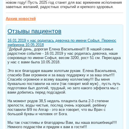
новом году! Пусть 2025 год станет для вас временем исполнения
заветных желаний, радостных открытий и крепкого здоровья.
Архив новостей
Отзывы пациентов
16.01.2019 у нас родилась девочка по имени Софья. Перенос
эмбриона 10.05.2018
"Добрый день, дорогая Елена Васильевна!!! В нашей семье
радостное событие - 16.01.2019 у нас родилась девочка, наше
сокровище по имени Софья, весом 3200, рост 51 см. Пересадка
у нас с вами была 10.05.2018.
Это все благодаря вашим золотым рукам. Елена Васильевна,
спасибо Вам огромное и за вашу поддержку и за ваш опыт!!!
Спасибо огромное и всему вашему коллективу!!! Вы меня
буквально поставили на ноги (так говорит мой муж) , пусть путь
подготовки был долгий, трудный, но зато какого эффекта мы с
вами добились перед подсадкой.
На момент родов 38,5 недель плацента была 2-3 степени
зрелости, воды чистые, послед очень хороший, ребёнку
поставили 8/9 по Апгар - это все говорит, что вы Врач с
большой буквы и человек от Бога.
Мы так счастливы и благодарны Вам, вы наша волшебница!!!!
Немного подрастём и придем к вам в гости!!!