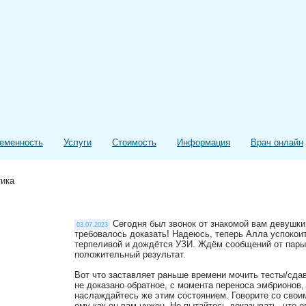
еменность
Услуги
Стоимость
Информация
Врач онлайн
тика
Сегодня был звонок от знакомой вам девушки 
03.07.2023
требовалось доказать! Надеюсь, теперь Алла успокоит
терпеливой и дождётся УЗИ. Ждём сообщений от пары
положительный результат.
Вот что заставляет раньше времени мочить тесты/сда
не доказано обратное, с момента переноса эмбрионов,
наслаждайтесь же этим состоянием. Говорите со сво
ему как он вам нужен. Не пытайтесь доказывать, что 