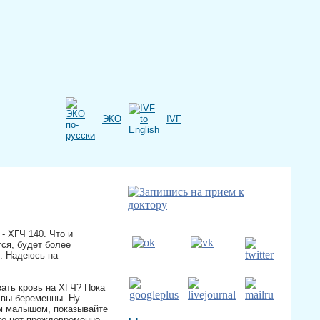
ЭКО
IVF
- ХГЧ 140. Что и
ся, будет более
. Надеюсь на
вать кровь на ХГЧ? Пока
 вы беременны. Ну
им малышом, показывайте
его нет преждевременно