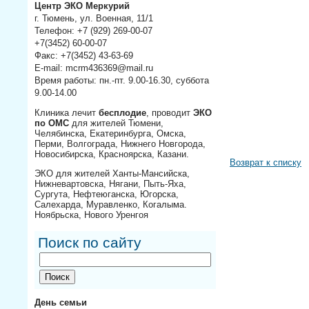
Центр ЭКО Меркурий
г. Тюмень, ул. Военная, 11/1
Телефон: +7 (929) 269-00-07
+7(3452) 60-00-07
Факс: +7(3452) 43-63-69
E-mail: mcrm436369@mail.ru
Время работы: пн.-пт. 9.00-16.30, суббота
9.00-14.00
Клиника лечит
бесплодие
, проводит
ЭКО
по ОМС
для жителей Тюмени,
Челябинска, Екатеринбурга, Омска,
Перми, Волгограда, Нижнего Новгорода,
Новосибирска, Красноярска, Казани.
Возврат к списку
ЭКО для жителей Ханты-Мансийска,
Нижневартовска, Нягани, Пыть-Яха,
Сургута, Нефтеюганска, Югорска,
Салехарда, Муравленко, Когалыма.
Ноябрьска, Нового Уренгоя
Поиск по сайту
День семьи