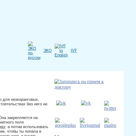
ЭКО
IVF
 для низкоранговых,
тоятельствах без него не
Она закрепляется на
нитного поля
ду, а потом использовать
ие, чтобы ты попала в
скользнет, и внутрь