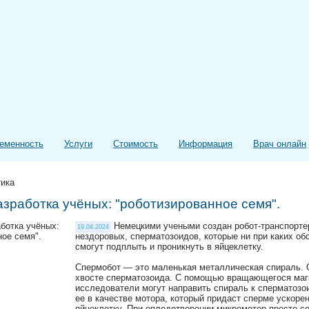
еменность
Услуги
Стоимость
Информация
Врач онлайн
тика
зработка учёных: "роботизированное семя".
Немецкими учеными создан робот-транспортер
19.04.2024
нездоровых, сперматозоидов, которые ни при каких обс
смогут подплыть и проникнуть в яйцеклетку.⠀
⠀
Спермобот — это маленькая металлическая спираль. 
хвосте сперматозоида. С помощью вращающегося маг
исследователи могут направить спираль к сперматозои
ее в качестве мотора, который придаст сперме ускорен
яйцеклетку. При оплодотворении микромотор просто со