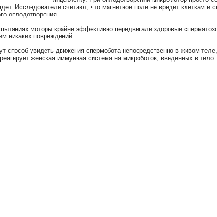
адет. Исследователи считают, что магнитное поле не вредит клеткам и 
го оплодотворения. ⠀
спытаниях моторы крайне эффективно передвигали здоровые сперматозо
 им никаких повреждений. ⠀
т способ увидеть движения спермобота непосредственно в живом теле,
треагирует женская иммунная система на микроботов, введенных в тело.