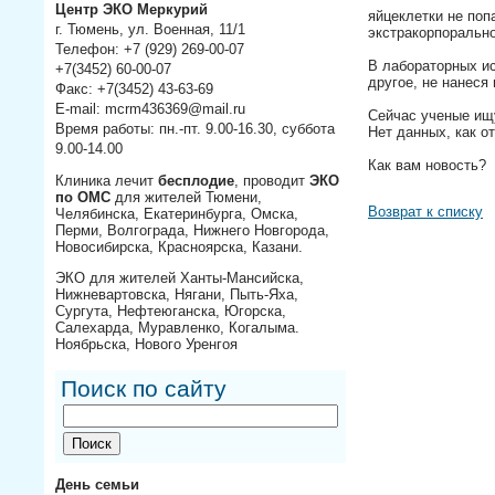
Центр ЭКО Меркурий
яйцеклетки не поп
г. Тюмень, ул. Военная, 11/1
экстракорпорально
⠀
Телефон: +7 (929) 269-00-07
В лабораторных и
+7(3452) 60-00-07
другое, не нанеся
Факс: +7(3452) 43-63-69
⠀
E-mail: mcrm436369@mail.ru
Сейчас ученые ищу
Время работы: пн.-пт. 9.00-16.30, суббота
Нет данных, как о
⠀
9.00-14.00
Как вам новость?
Клиника лечит
бесплодие
, проводит
ЭКО
по ОМС
для жителей Тюмени,
Возврат к списку
Челябинска, Екатеринбурга, Омска,
Перми, Волгограда, Нижнего Новгорода,
Новосибирска, Красноярска, Казани.
ЭКО для жителей Ханты-Мансийска,
Нижневартовска, Нягани, Пыть-Яха,
Сургута, Нефтеюганска, Югорска,
Салехарда, Муравленко, Когалыма.
Ноябрьска, Нового Уренгоя
Поиск по сайту
День семьи