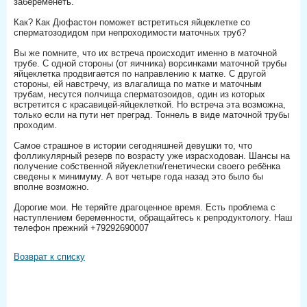
забеременеть. ⠀
⠀
Как? Как Дюфастон поможет встретиться яйцеклетке со
сперматозодидом при непроходимости маточных труб? ⠀
⠀
Вы же помните, что их встреча происходит именно в маточной
трубе. С одной стороны (от яичника) ворсинками маточной трубы
яйцеклетка продвигается по направлению к матке. С другой
стороны, ей навстречу, из влагалища по матке и маточным
трубам, несутся полчища сперматозоидов, один из которых
встретится с красавицей-яйцеклеткой. Но встреча эта возможна,
только если на пути нет преград. Тоннель в виде маточной трубы
проходим. ⠀
⠀
Самое страшное в истории сегодняшней девушки то, что
фолликулярный резерв по возрасту уже израсходован. Шансы на
получение собственной яйуеклетки/генетически своего ребёнка
сведены к минимуму. А вот четыре года назад это было бы
вполне возможно.⠀
⠀
Дорогие мои. Не теряйте драгоценное время. Есть проблема с
наступлением беременности, обращайтесь к репродуктологу. Наш
телефон прежний +79292690007
Возврат к списку