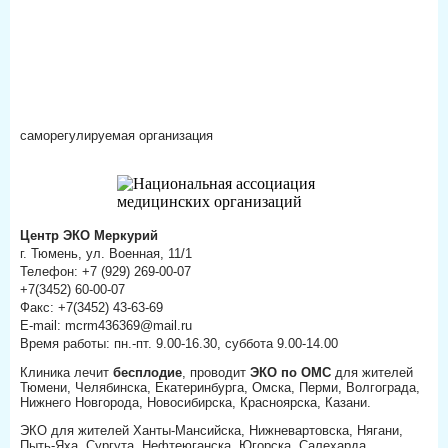
саморегулируемая организация
Центр ЭКО Меркурий
г. Тюмень, ул. Военная, 11/1
Телефон: +7 (929) 269-00-07
+7(3452) 60-00-07
Факс: +7(3452) 43-63-69
E-mail: mcrm436369@mail.ru
Время работы: пн.-пт. 9.00-16.30, суббота 9.00-14.00
Клиника лечит
бесплодие
, проводит
ЭКО по ОМС
для жителей
Тюмени, Челябинска, Екатеринбурга, Омска, Перми, Волгограда,
Нижнего Новгорода, Новосибирска, Красноярска, Казани.
ЭКО для жителей Ханты-Мансийска, Нижневартовска, Нягани,
Пыть-Яха, Сургута, Нефтеюганска, Югорска, Салехарда,