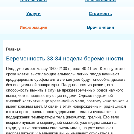
Услуги
Стоимость
Информация
Врач онлайн
Главная
Беременность 33-34 недели беременности
Плод уже имеет массу 1800-2100 г., рост 40-41 см. К концу этого
срока клетки выстилающие альвеолы легких плода начинают
продуцировать сурфактант и легкие уже будут способны дышать
без специальной аппаратуры. Плод полностью развит, его
способность выжить в случае преждевременных родов намного
выше, чем в предшествующие недели. Однако подкожной
жировой клетчатки еще чрезвычайно мало, поэтому кожа тонкая и
имеет красный цвет. В связи в этим новорожденный, родившийся
в этом сроке, очень плохо удерживает тепло и нуждается в
поддержании температуры тела (инкубатор, грелки). Его тело
покрыто пушком и сыровидной смазкой; уже видны соски на
груди, ушные раковины еще очень малы, но уже начинают
расправляться; у мальчиков яички начинают опускаться в