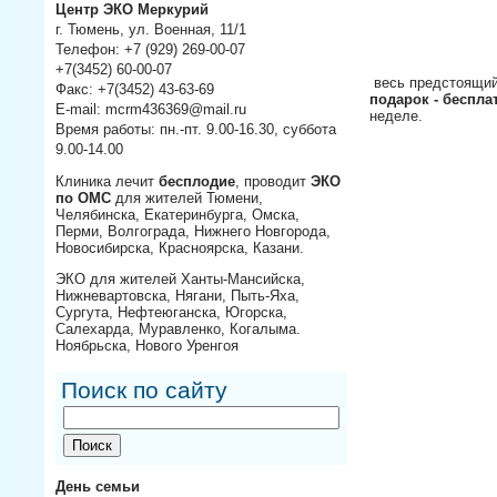
Центр ЭКО Меркурий
г. Тюмень, ул. Военная, 11/1
Телефон: +7 (929) 269-00-07
+7(3452) 60-00-07
весь предстоящий
Факс: +7(3452) 43-63-69
подарок - беспл
E-mail: mcrm436369@mail.ru
неделе.
Время работы: пн.-пт. 9.00-16.30, суббота
9.00-14.00
Клиника лечит
бесплодие
, проводит
ЭКО
по ОМС
для жителей Тюмени,
Челябинска, Екатеринбурга, Омска,
Перми, Волгограда, Нижнего Новгорода,
Новосибирска, Красноярска, Казани.
ЭКО для жителей Ханты-Мансийска,
Нижневартовска, Нягани, Пыть-Яха,
Сургута, Нефтеюганска, Югорска,
Салехарда, Муравленко, Когалыма.
Ноябрьска, Нового Уренгоя
Поиск по сайту
День семьи