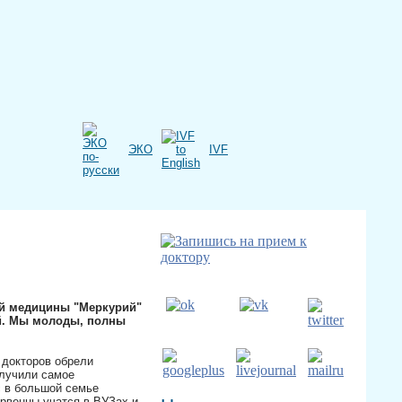
ЭКО
IVF
й медицины "Меркурий"
ей. Мы молоды, полны
 докторов обрели
олучили самое
с в большой семье
рвенцы учатся в ВУЗах и,