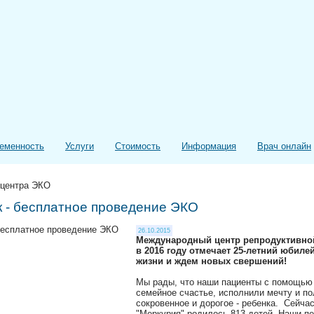
еменность
Услуги
Стоимость
Информация
Врач онлайн
 центра ЭКО
 - бесплатное проведение ЭКО
26.10.2015
Международный центр репродуктивно
в 2016 году отмечает 25-летний юбил
жизни и ждем новых свершений!
Мы рады, что наши пациенты с помощью
семейное счастье, исполнили мечту и п
сокровенное и дорогое - ребенка. Сейча
"Меркурия" родилось 813 детей. Наши пе