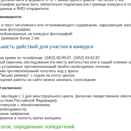
графия должна быть обязательно подписана (на странице конкурса в по
 данные и ФИО отправителя.
ринимаются:
 и текст негативного или отталкивающего содержания, нарушающие зак
нные фотографии;
опубликованных на конкурсе фотографий;
 размером более 2 мб
ность действий для участия в конкурсе
на прием по телефонам: (3452) 60-00-07, (3452) 43-62-87.
ый перечень обследования (по месту жительства или в нашей клинике за
 устранимых противопоказаний пройти необходимое лечение.
вии противопоказаний получить код у врача
Письмо ребенку" с кодом на почту центра
щения работы на сайте можно начинать голосование
О включено:
овуляции с 1 дня менструального цикла, (включая лекарственное обесп
ьством Российской Федерации);
лликулов с обезболиванием;
необходимости)
вание эмбрионов;
брионов в полость матки женщины
огов, определение победителей