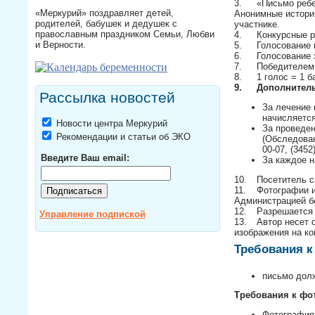
3.
«Письмо ребе
«Меркурий» поздравляет детей,
Анонимные истори
родителей, бабушек и дедушек с
участнике.
православным праздником Семьи, Любви
4.
Конкурсные р
и Верности.
5.
Голосование 
6.
Голосование 
7.
Победителем 
8.
1 голос = 1 б
9.
Дополнител
Рассылка новостей
За лечение 
начисляетс
Новости центра Меркурий
За проведен
Рекомендации и статьи об ЭКО
(Обследован
00-07, (3452
Введите Ваш email:
За каждое н
10.
Посетитель с
11.
Фотографии и
Администрацией б
12.
Разрешается 
Управление подпиской
13.
Автор несет 
изображения на ко
Требования к
письмо дол
Требования к фо
Фотография