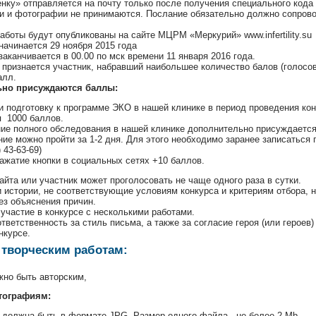
нку» отправляется на почту только после получения специального кода 
и и фотографии не принимаются. Послание обязательно должно сопров
аботы будут опубликованы на сайте МЦРМ «Меркурий» www.infertility.su
начинается 29 ноября 2015 года
заканчивается в 00.00 по мск времени 11 января 2016 года.
признается участник, набравший наибольшее количество балов (голосо
алл.
ьно присуждаются баллы:
и подготовку к программе ЭКО в нашей клинике в период проведения ко
я 1000 баллов.
ие полного обследования в нашей клинике дополнительно присуждается
ие можно пройти за 1-2 дня. Для этого необходимо заранее записаться по 
) 43-63-69)
ажатие кнопки в социальных сетях +10 баллов.
айта или участник может проголосовать не чаще одного раза в сутки.
 истории, не соответствующие условиям конкурса и критериям отбора,
ез объяснения причин.
участие в конкурсе с несколькими работами.
ответственность за стиль письма, а также за согласие героя (или героев
нкурсе.
 творческим работам:
жно быть авторским,
тографиям:
 должна быть в формате JPG. Размер одного файла - не более 2 Mb.