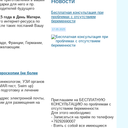
Новости
арки для него и пр.
родителей будущего
Бесплатная консультация при
проблемах с отсутствием
5 года в День Матери.
беременности
о интернет-ресурса по
сле таких посланий Вашу
17.05.2025
аде, Франции, Германии,
м желающим.
ероскопии (не более
инекологом, УЗИ органов
MAR-тест, Swim up)
 подготовку и лечение
адрес электронной почты,
Приглашаем на БЕСПЛАТНУЮ
фии для размещения на
КОНСУЛЬТАЦИЮ по проблемам с
отсутствием беременности.
Для этого необходимо:
- Записаться на приём по телефону
+79292690007
- Взять с собой все имеющиеся