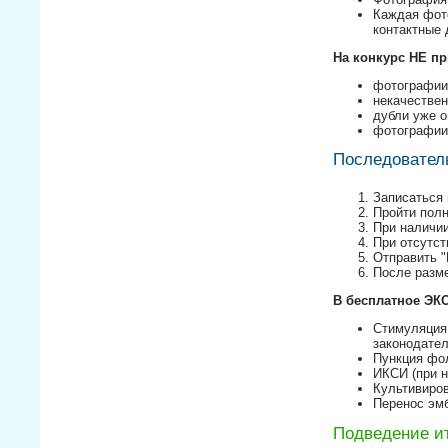
Каждая фото
контактные
На конкурс НЕ п
фотографии
некачестве
дубли уже 
фотографии
Последователь
Записаться 
Пройти полн
При наличии
При отсутст
Отправить "
После разме
В бесплатное ЭК
Стимуляция 
законодател
Пункция фо
ИКСИ (при 
Культивиро
Перенос эм
Подведение ит