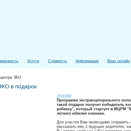
еменность
Услуги
Стоимость
Информация
Врач онлайн
 центра ЭКО
КО в подарок
27.10.2015
Программа экстракорпорального опло
такой подарок получит победитель ко
ребенку", который стартует в МЦРМ "М
летнего юбилея клиники.
Для участия Вам необходимо отправить 
рассказать ему о будущих родителях, к
Вы хотите, чтобы он у Вас появился, как