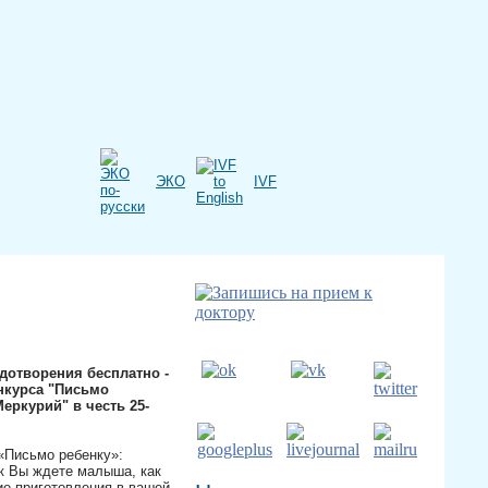
ЭКО
IVF
дотворения бесплатно -
нкурса "Письмо
еркурий" в честь 25-
«Письмо ребенку»:
ак Вы ждете малыша, как
ие приготовления в вашей