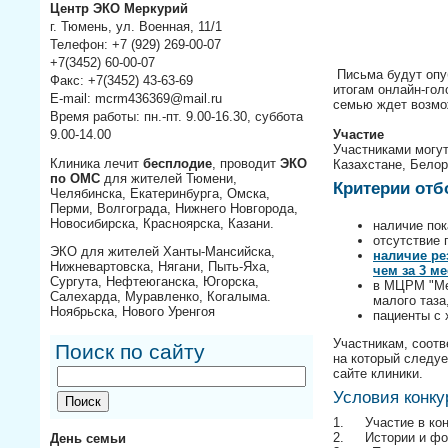
Центр ЭКО Меркурий
г. Тюмень, ул. Военная, 11/1
Телефон: +7 (929) 269-00-07
+7(3452) 60-00-07
Письма будут опу
Факс: +7(3452) 43-63-69
итогам онлайн-гол
E-mail: mcrm436369@mail.ru
семью ждет возмо
Время работы: пн.-пт. 9.00-16.30, суббота
Участие
9.00-14.00
Участниками могут
Клиника лечит
бесплодие
, проводит
ЭКО
Казахстане, Бело
по ОМС
для жителей Тюмени,
Критерии отб
Челябинска, Екатеринбурга, Омска,
Перми, Волгограда, Нижнего Новгорода,
Новосибирска, Красноярска, Казани.
наличие пок
отсутствие 
ЭКО для жителей Ханты-Мансийска,
наличие ре
Нижневартовска, Нягани, Пыть-Яха,
чем за 3 м
Сургута, Нефтеюганска, Югорска,
в МЦРМ "Мер
Салехарда, Муравленко, Когалыма.
малого таза
Ноябрьска, Нового Уренгоя
пациенты с 
Участникам, соотв
Поиск по сайту
на который следуе
сайте клиники.
Условия конку
1.
Участие в ко
2.
Истории и фо
День семьи