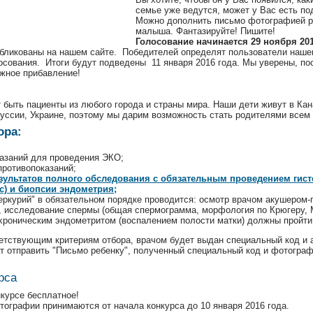
семье уже ведутся, может у Вас есть под
Можно дополнить письмо фотографией 
малыша. Фантазируйте! Пишите!
Голосование начинается 29 ноября 201
бликованы на нашем сайте. Победителей определят пользователи нашег
осования. Итоги будут подведены 11 января 2016 года. Мы уверены, по
жное прибавление!
 быть пациенты из любого города и страны мира. Наши дети живут в Кан
руссии, Украине, поэтому мы дарим возможность стать родителями все
ора:
азаний для проведения ЭКО;
противопоказаний;
зультатов полного обследования с обязательным проведением гист
ес) и биопсии эндометрия;
курий" в обязательном порядке проводится: осмотр врачом акушером-г
, исследование спермы (общая спермограмма, морфология по Крюгеру, 
хроническим эндометритом (воспалением полости матки) должны пройти
етствующим критериям отбора, врачом будет выдан специальный код и 
т отправить "Письмо ребенку", полученный специальный код и фотогра
рса
нкурсе бесплатное!
тографии принимаются от начала конкурса до 10 января 2016 года.