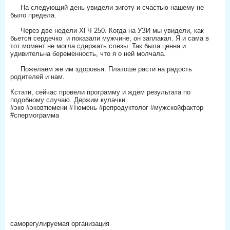
⠀⠀На следующий день увидели зиготу и счастью нашему не
было предела.
⠀
⠀⠀Через две недели ХГЧ 250. Когда на УЗИ мы увидели, как
бьется сердечко и показали мужчине, он заплакал. Я и сама в
тот момент не могла сдержать слезы. Так была ценна и
удивительна беременность, что я о ней молчала.
⠀
⠀⠀Пожелаем же им здоровья. Платоше расти на радость
родителей и нам.
⠀
Кстати, сейчас провели программу и ждём результата по
подобному случаю. Держим кулачки
#эко #эковтюмени #Тюмень #репродуктолог #мужскойфактор
#спермограмма
саморегулируемая организация