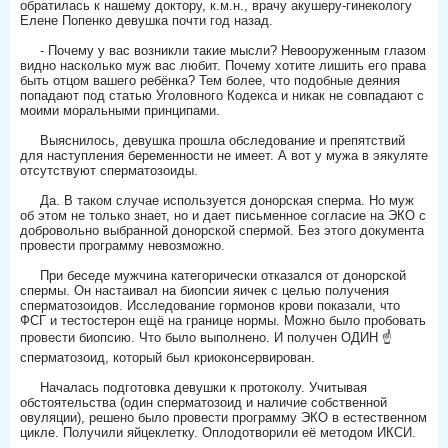
обратилась к нашему доктору, к.м.н., врачу акушеру-гинекологу
Елене Попенко девушка почти год назад.
⠀
⠀⠀- Почему у вас возникли такие мысли? Невооруженным глазом
видно насколько муж вас любит. Почему хотите лишить его права
быть отцом вашего ребёнка? Тем более, что подобные деяния
попадают под статью Уголовного Кодекса и никак не совпадают с
моими моральными принципами.
⠀
⠀⠀Выяснилось, девушка прошла обследование и препятствий
для наступления беременности не имеет. А вот у мужа в эякуляте
отсутствуют сперматозоиды.
⠀
⠀⠀Да. В таком случае используется донорская сперма. Но муж
об этом не только знает, но и дает письменное согласие на ЭКО с
добровольно выбранной донорской спермой. Без этого документа
провести программу невозможно.
⠀
⠀⠀При беседе мужчина категорически отказался от донорской
спермы. Он настаивал на биопсии яичек с целью получения
сперматозоидов. Исследование гормонов крови показали, что
ФСГ и тестостерон ещё на границе нормы. Можно было пробовать
провести биопсию. Что было выполнено. И получен ОДИН ☝
сперматозоид, который был криоконсервирован.
⠀
⠀⠀Началась подготовка девушки к протоколу. Учитывая
обстоятельства (один сперматозоид и наличие собственной
овуляции), решено было провести программу ЭКО в естественном
цикле. Получили яйцеклетку. Оплодотворили её методом ИКСИ.
⠀